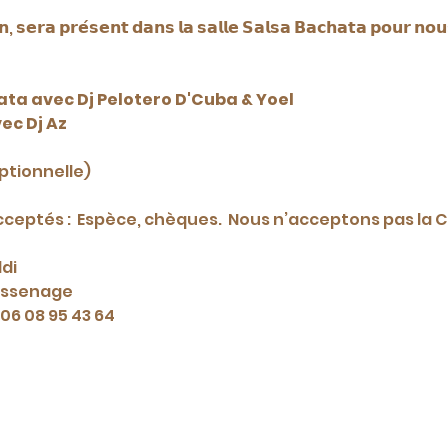
𝗻, 𝘀𝗲𝗿𝗮 𝗽𝗿𝗲́𝘀𝗲𝗻𝘁 𝗱𝗮𝗻𝘀 𝗹𝗮 𝘀𝗮𝗹𝗹𝗲 𝗦𝗮𝗹𝘀𝗮 𝗕𝗮𝗰𝗵𝗮𝘁𝗮 𝗽𝗼𝘂𝗿 𝗻𝗼𝘂𝘀
hata avec Dj Pelotero D'Cuba & Yoel
vec Dj Az
eptionnelle)
eptés :  Espèce, chèques.  Nous n’acceptons pas la C
di
Sassenage
- 06 08 95 43 64
© 2035 par Grimaldi Danse Club