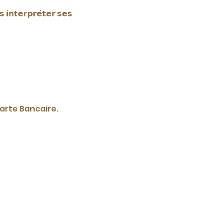
 𝗶𝗻𝘁𝗲𝗿𝗽𝗿𝗲́𝘁𝗲𝗿 𝘀𝗲𝘀 
arte Bancaire.