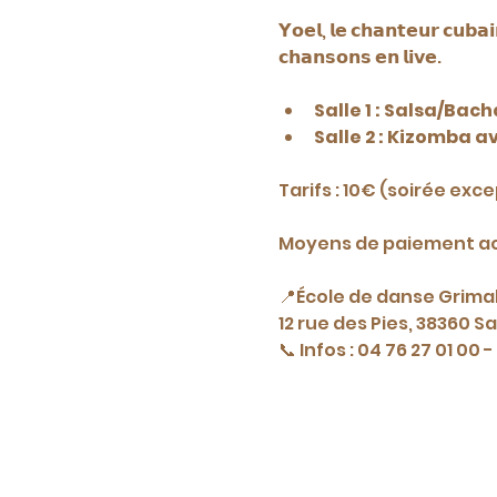
𝗬𝗼𝗲𝗹, 𝗹𝗲 𝗰𝗵𝗮𝗻𝘁𝗲𝘂𝗿 𝗰𝘂𝗯𝗮𝗶
𝗰𝗵𝗮𝗻𝘀𝗼𝗻𝘀 𝗲𝗻 𝗹𝗶𝘃𝗲.
Salle 1 : Salsa/Bac
Salle 2 : Kizomba a
Tarifs : 10€ (soirée exc
Moyens de paiement acc
📍École de danse Grimal
12 rue des Pies, 38360 
📞 Infos : 04 76 27 01 00 