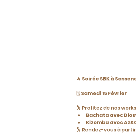
🔥 
Soirée SBK à Sassena
🗓️ 
Samedi 15 Février
🕺 Profitez de nos work
Bachata avec Diosv
Kizomba avec Az&
🕺 Rendez-vous à partir