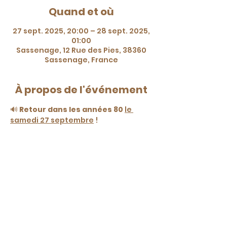
Quand et où
27 sept. 2025, 20:00 – 28 sept. 2025,
01:00
Sassenage, 12 Rue des Pies, 38360
Sassenage, France
À propos de l'événement
🔊 
Retour dans les années 80
le 
samedi 27 septembre
 !
Dès 20h à l'École de danse Grimaldi.
 🎶 Un mix 100% années 80 + surprises 
: goodies, sucettes, bâtons 
lumineux…
 💸 Entrée : 8€
 📍12 rue des Pies, 38360 Sassenage.