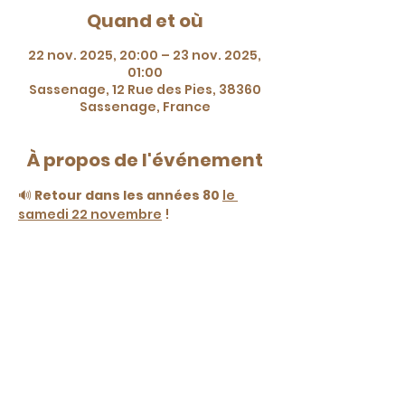
Quand et où
22 nov. 2025, 20:00 – 23 nov. 2025,
01:00
Sassenage, 12 Rue des Pies, 38360
Sassenage, France
À propos de l'événement
🔊 
Retour dans les années 80
le 
samedi 22 novembre
 !
 Dès 20h à l'École de danse Grimaldi.
 🎶 Un mix 100% années 80 + surprises 
: goodies, sucettes, bâtons 
lumineux…
 💸 Entrée : 8€
 📍12 rue des Pies, 38360 Sassenage.