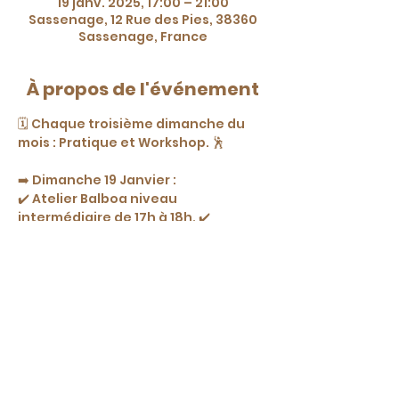
19 janv. 2025, 17:00 – 21:00
Sassenage, 12 Rue des Pies, 38360
Sassenage, France
À propos de l'événement
🗓️ Chaque troisième dimanche du 
mois : Pratique et Workshop. 🕺
➡️ Dimanche 19 Janvier : 
✔️ Atelier Balboa niveau 
intermédiaire de 17h à 18h. ✔️
Pratique de 18h à 21h.
🎉 Au programme : Rock, Lindy, 
Balboa
➡️ Tarif : 8 € (Pratique & Workshop)
www.grimaldidanse.com
04 76 27 01 00