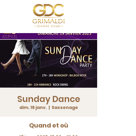
Sunday Dance
dim. 19 janv.
  |  
Sassenage
Quand et où